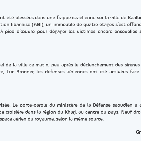
nt été blessées dans une frappe israélienne sur la ville de Baalb
mation libanaise (ANI), un immeuble de quatre étages s’est effon
à pied d’œuvre pour dégager les victimes encore ensevelies 
iel de la ville ce matin, peu après le déclenchement des sirènes 
ce, Luc Bronner, les défenses aériennes ont été activées face
 visée. Le porte-parole du ministère de la Défense saoudien a
 de croisière dans la région du Kharj, au centre du pays. Neuf dr
l’espace aérien du royaume, selon la même source.
G