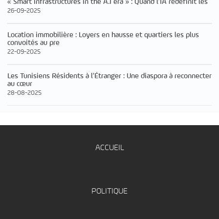
« Smart infrastructures in the A.I era » : Quand l’IA redéfinit les
26-09-2025
Location immobilière : Loyers en hausse et quartiers les plus
convoités au pre
22-09-2025
Les Tunisiens Résidents à l’Étranger : Une diaspora à reconnecter
au cœur
28-08-2025
ACCUEIL
POLITIQUE