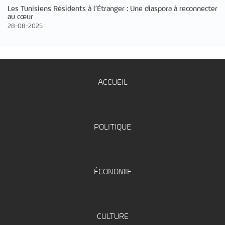
Les Tunisiens Résidents à l’Étranger : Une diaspora à reconnecter
au cœur
28-08-2025
ACCUEIL
POLITIQUE
ÉCONOMIE
CULTURE