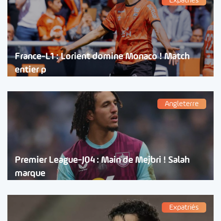
Expatriés
France-L1 : Lorient domine Monaco ! Match
entier p
Angleterre
Premier League-J04 : Main de Mejbri ! Salah
marque
Expatriés