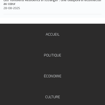
Les Tunisiens Résidents à l’Étranger : Une diaspora à reconnecter
au cœur
28-08-2025
ACCUEIL
POLITIQUE
ÉCONOMIE
CULTURE