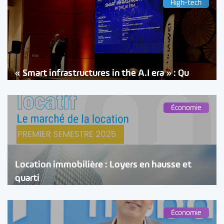
High-tech
« Smart infrastructures in the A.I era » : Qu
Économie
Location immobilière : Loyers en hausse et
quarti
Économie