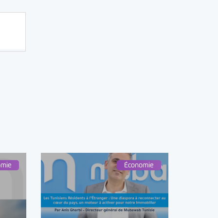
omie
Économie