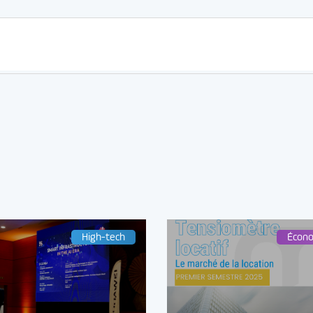
High-tech
Écon