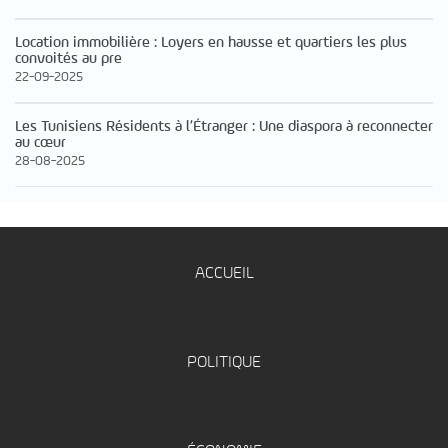
Location immobilière : Loyers en hausse et quartiers les plus
convoités au pre
22-09-2025
Les Tunisiens Résidents à l’Étranger : Une diaspora à reconnecter
au cœur
28-08-2025
ACCUEIL
POLITIQUE