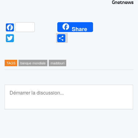
Gnetnews
Facebook
Share
Twitter
Partager
TAGS
banque mondiale
maddouri