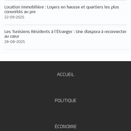
Location immobilière : Loyers en hausse et quartiers les plus
convoités au pre
22-09-2025
Les Tunisiens Résidents à l’Étranger : Une diaspora à reconnecter
au cœur
28-08-2025
ACCUEIL
POLITIQUE
ÉCONOMIE