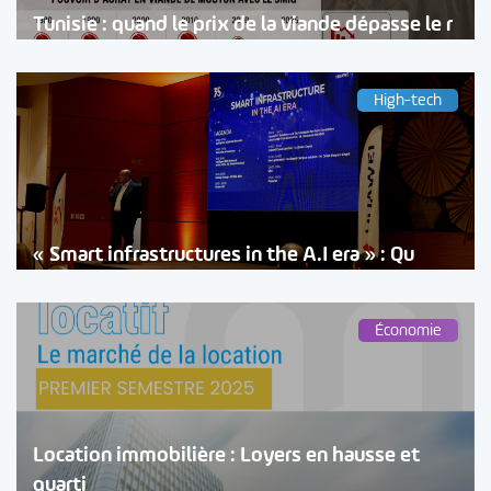
Tunisie : quand le prix de la viande dépasse le r
High-tech
« Smart infrastructures in the A.I era » : Qu
Économie
Location immobilière : Loyers en hausse et
quarti