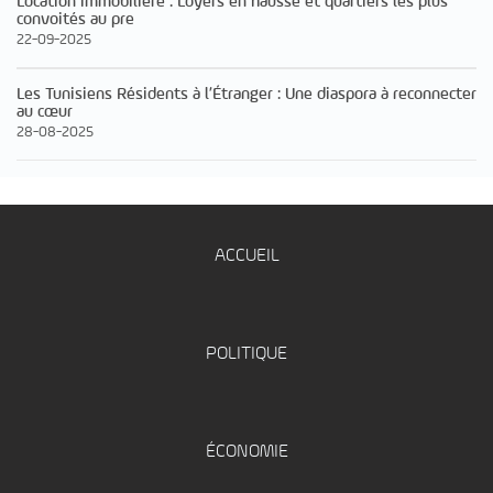
Location immobilière : Loyers en hausse et quartiers les plus
convoités au pre
22-09-2025
Les Tunisiens Résidents à l’Étranger : Une diaspora à reconnecter
au cœur
28-08-2025
ACCUEIL
POLITIQUE
ÉCONOMIE