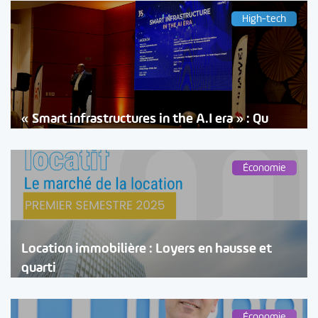
High-tech
« Smart infrastructures in the A.I era » : Qu
Économie
Location immobilière : Loyers en hausse et
quarti
Économie