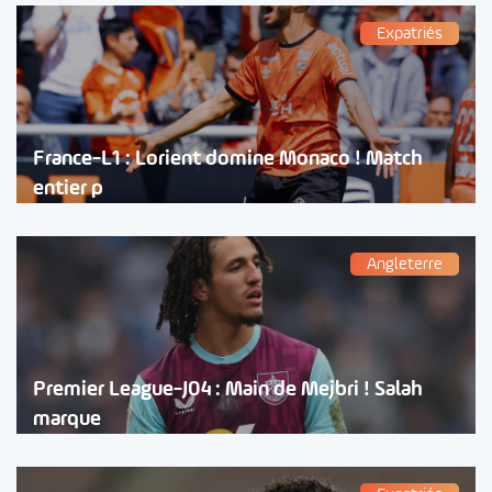
Expatriés
France-L1 : Lorient domine Monaco ! Match
entier p
Angleterre
Premier League-J04 : Main de Mejbri ! Salah
marque