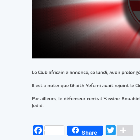
Le Club africain a annoncé, ce lundi, avoir prolong
Il est à noter que Ghaith Yeferni avait rejoint le
Par ailleurs, le défenseur central Yassine Bouab
Jedid.
Facebook
Twitt
Pa
Share