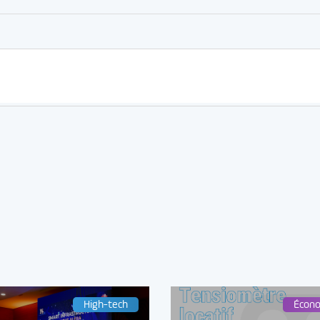
High-tech
Écon