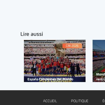
Lire aussi
CM 2026
Mondi
España Campeones Del Mundo
rentr
ACCUEIL
POLITIQUE
É