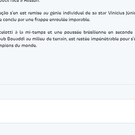
btil face à Alisson.
ção s’en est remise au génie individuel de sa star Vinícius Júnio
re conclu par une frappe enroulée imparable.
celotti à la mi-temps et une poussée brésilienne en seconde 
oub Bouaddi au milieu de terrain, est restée impénétrable pour s’o
ampions du monde.
er
rtager