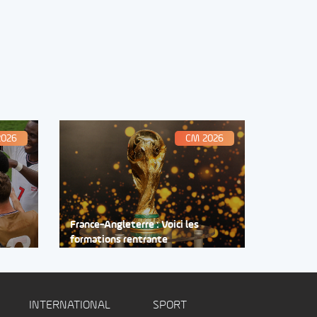
2026
CM 2026
France-Angleterre : Voici les
formations rentrante
INTERNATIONAL
SPORT