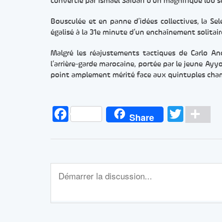
convertie par Ismael Saibari d’un magnifique lob su
Bousculée et en panne d’idées collectives, la Sele
égalisé à la 31e minute d’un enchaînement solitai
Malgré les réajustements tactiques de Carlo An
l’arrière-garde marocaine, portée par le jeune Ayy
point amplement mérité face aux quintuples ch
Facebook
Twitt
Pa
Share