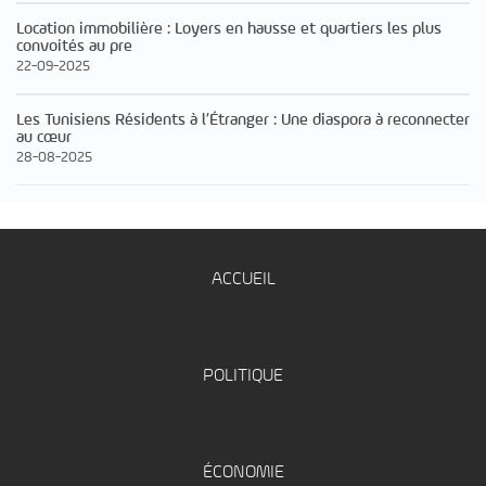
Location immobilière : Loyers en hausse et quartiers les plus
convoités au pre
22-09-2025
Les Tunisiens Résidents à l’Étranger : Une diaspora à reconnecter
au cœur
28-08-2025
ACCUEIL
POLITIQUE
ÉCONOMIE