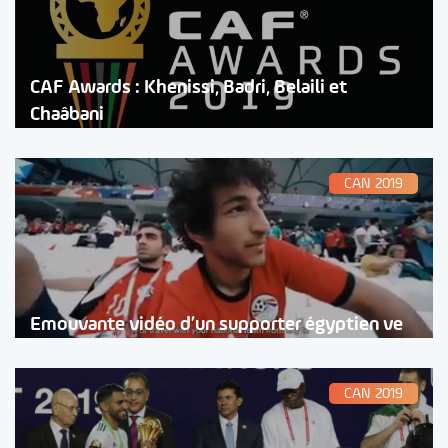
CAF Awards : Khenissi, Badri, Belaili et
Chaâbani
CAN 2019
Emouvante vidéo d’un supporter égyptien ve
CAN 2019