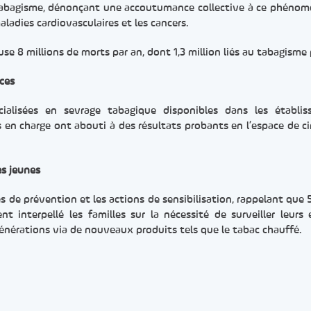
du tabagisme, dénonçant une accoutumance collective à ce phéno
adies cardiovasculaires et les cancers.
use 8 millions de morts par an, dont 1,3 million liés au tabagisme 
aces
ialisées en sevrage tabagique disponibles dans les établis
 en charge ont abouti à des résultats probants en l’espace de ci
es jeunes
es de prévention et les actions de sensibilisation, rappelant que
 interpellé les familles sur la nécessité de surveiller leurs 
générations via de nouveaux produits tels que le tabac chauffé.
er
rtager