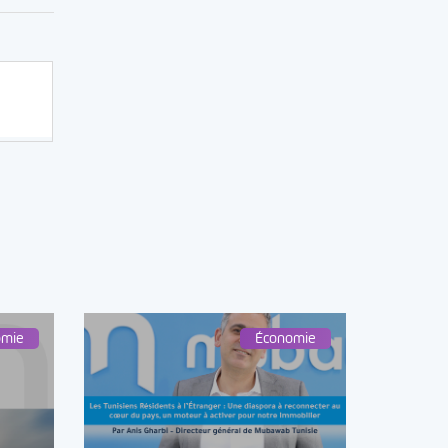
omie
Économie