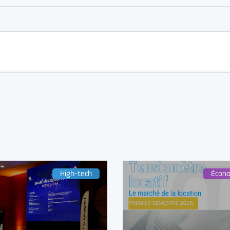
High-tech
Écon