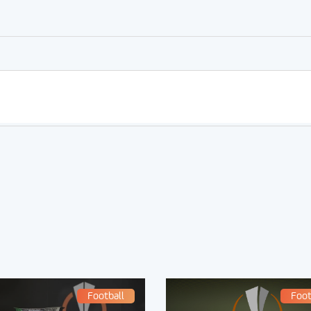
er
rtager
Football
Foot