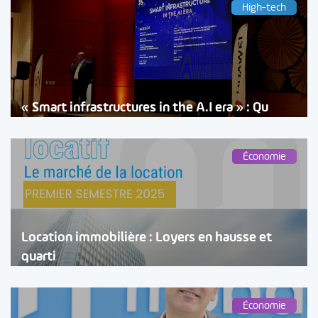
High-tech
« Smart infrastructures in the A.I era » : Qu
Économie
Location immobilière : Loyers en hausse et
quarti
Économie