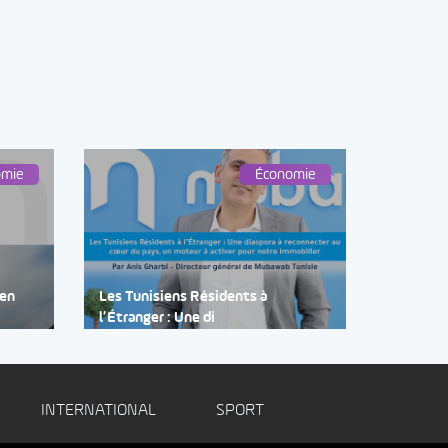
omie
Économie
 en
Les Tunisiens Résidents à
l’Étranger : Une di
INTERNATIONAL
SPORT