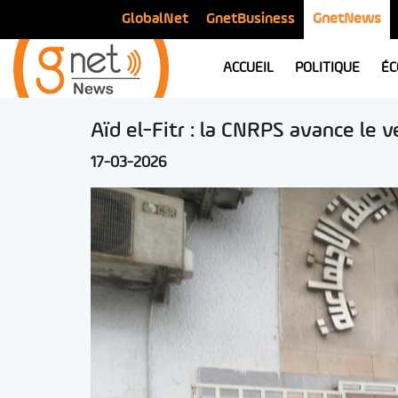
GlobalNet
GnetBusiness
GnetNews
ACCUEIL
POLITIQUE
ÉC
Aïd el-Fitr : la CNRPS avance le
17-03-2026