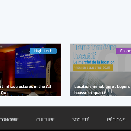
High-tech
Écon
t infrastructures in the A.I
Location immobilière : Loyers
: Qu
hausse et quarti
CONOMIE
CULTURE
SOCIÉTÉ
RÉGIONS