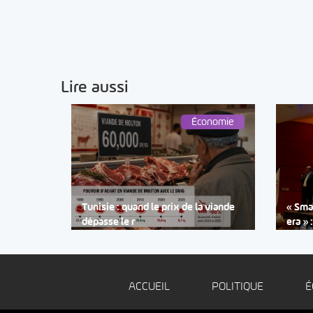
Lire aussi
Économie
Tunisie : quand le prix de la viande
« Smar
dépasse le r
era » 
ACCUEIL
POLITIQUE
É