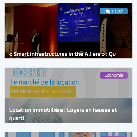
High-tech
« Smart infrastructures in the A.I era » : Qu
Économie
Location immobilière : Loyers en hausse et
quarti