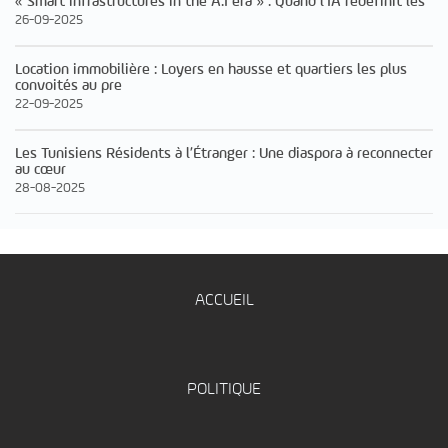
« Smart infrastructures in the A.I era » : Quand l’IA redéfinit les
26-09-2025
Location immobilière : Loyers en hausse et quartiers les plus
convoités au pre
22-09-2025
Les Tunisiens Résidents à l’Étranger : Une diaspora à reconnecter
au cœur
28-08-2025
ACCUEIL
POLITIQUE