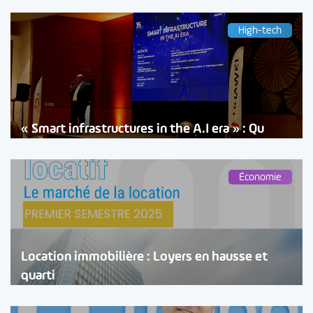
High-tech
« Smart infrastructures in the A.I era » : Qu
Économie
Location immobilière : Loyers en hausse et
quarti