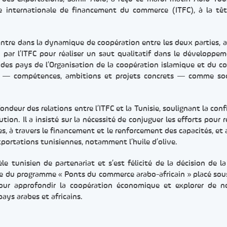
ue internationale de financement du commerce (ITFC), à la tê
contre dans la dynamique de coopération entre les deux parties, 
 par l’ITFC pour réaliser un saut qualitatif dans le développe
es pays de l’Organisation de la coopération islamique et du c
ien — compétences, ambitions et projets concrets — comme so
ndeur des relations entre l’ITFC et la Tunisie, soulignant la conf
ution. Il a insisté sur la nécessité de conjuguer les efforts pour 
, à travers le financement et le renforcement des capacités, et 
portations tunisiennes, notamment l’huile d’olive.
le tunisien de partenariat et s’est félicité de la décision de la
lénière du programme « Ponts du commerce arabo-africain » placé sou
pour approfondir la coopération économique et explorer de n
ays arabes et africains.