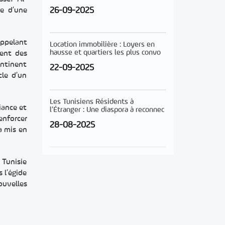
26-09-2025
te d’une
appelant
Location immobilière : Loyers en
hausse et quartiers les plus convo
ment des
ontinent
22-09-2025
cle d’un
Les Tunisiens Résidents à
iance et
l’Étranger : Une diaspora à reconnec
renforcer
28-08-2025
a mis en
 Tunisie
s l’égide
ouvelles