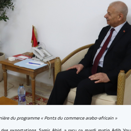
plénière du programme « Ponts du commerce arabo-africain »
es exportations, Samir Abid, a reçu ce mardi matin Adib You