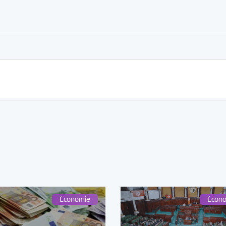
er
rtager
Économie
Écon