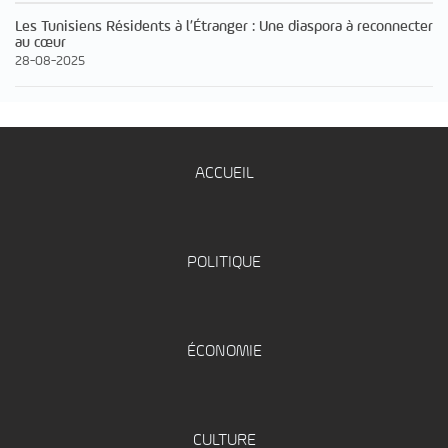
Les Tunisiens Résidents à l’Étranger : Une diaspora à reconnecter
au cœur
28-08-2025
ACCUEIL
POLITIQUE
ÉCONOMIE
CULTURE