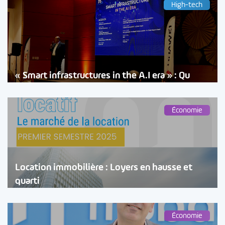
High-tech
« Smart infrastructures in the A.I era » : Qu
Économie
Location immobilière : Loyers en hausse et
quarti
Économie