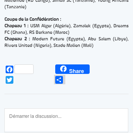
Mazembe (RD Congo), Simba SC (Tanzanie), Young Africans
(Tanzanie)
Coupe de la Confédération :
Chapeau 1 :
USM Alger (Algérie), Zamalek (Egypte), Dreams
FC (Ghana), RS Berkane (Maroc)
Chapeau 2 :
Modern Future (Egypte), Abu Salem (Libye),
Rivers United (Nigeria), Stade Malien (Mali)
Facebook
Share
Twitter
Partager