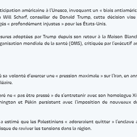
articipation américaine à l’Unesco, invoquant un « biais antiaméric
n Will Scharf, conseiller de Donald Trump, cette décision vise
gés « profondément injustes » pour les États-Unis.
esures adoptées par Trump depuis son retour à la Maison Blanc
rganisation mondiale de la santé (OMS), critiquée par l’exécutif a
é sa volonté d’exercer une « pression maximale » sur l’Iran, en a
éaire.
aré ne « pas être pressé » de s’entretenir avec son homologue Xi 
hington et Pékin persistent avec l’imposition de nouveaux d
 a estimé que les Palestiniens « adoreraient quitter » l’enclave 
risque de raviver les tensions dans la région.