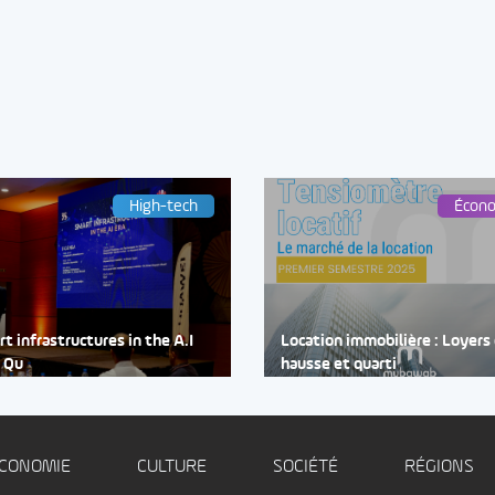
High-tech
Écon
t infrastructures in the A.I
Location immobilière : Loyers
: Qu
hausse et quarti
CONOMIE
CULTURE
SOCIÉTÉ
RÉGIONS