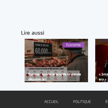
Lire aussi
Économie
Tunisie : quand le prix de la viande
« Smar
dépasse le r
era » 
ACCUEIL
POLITIQUE
É