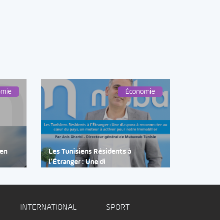
omie
Économie
 en
Les Tunisiens Résidents à
l’Étranger : Une di
INTERNATIONAL
SPORT