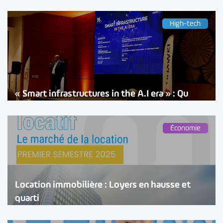
High-tech
« Smart infrastructures in the A.I era » : Qu
Économie
Location immobilière : Loyers en hausse et
quarti