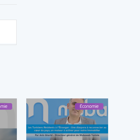
omie
Économie