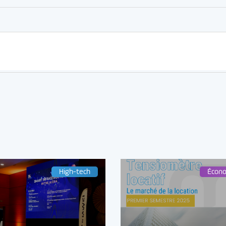
High-tech
Écon