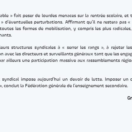
ble » fait peser de lourdes menaces sur la rentrée scolaire, et t
 d’éventuelles perturbations. Affirmant qu’il ne restera pas « 
 toutes les formes de mobilisation, y compris les plus radicales,
gnants.
eurs structures syndicales à « serrer les rangs », à rejeter le
n avec les directeurs et surveillants généraux tant que les eng
par ailleurs une participation massive aux rassemblements régi
it syndical impose aujourd’hui un devoir de lutte. Imposer un 
 », conclut la Fédération générale de l’enseignement secondaire.
G
er
rtager