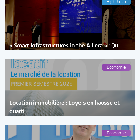
High-tech
« Smart infrastructures in the A.I era » : Qu
Économie
Location immobilière : Loyers en hausse et
quarti
Économie