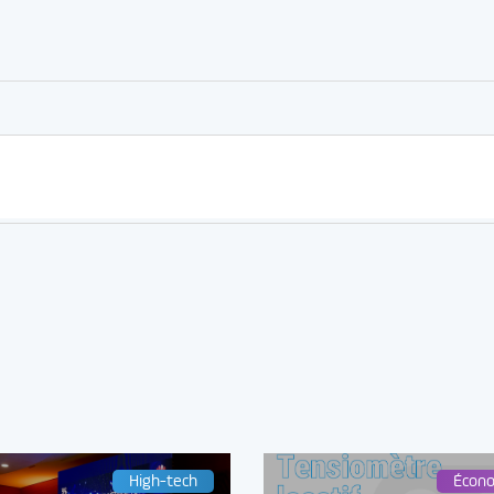
er
rtager
High-tech
Écon