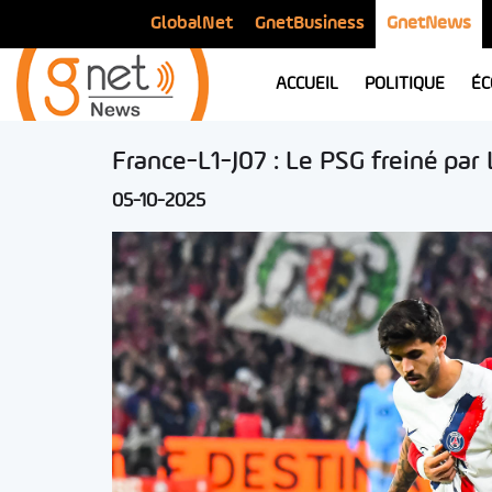
GlobalNet
GnetBusiness
GnetNews
ACCUEIL
POLITIQUE
ÉC
France-L1-J07 : Le PSG freiné par L
05-10-2025