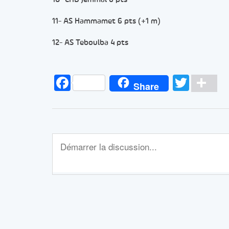
11- AS Hammamet 6 pts (+1 m)
12- AS Teboulba 4 pts
Facebook
Twitt
Pa
Share