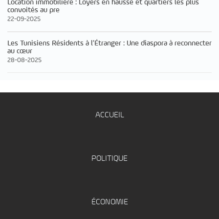
Location immobilière : Loyers en hausse et quartiers les plus
convoités au pre
22-09-2025
Les Tunisiens Résidents à l’Étranger : Une diaspora à reconnecter
au cœur
28-08-2025
ACCUEIL
POLITIQUE
ÉCONOMIE