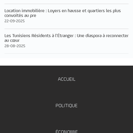
Location immobilière : Loyers en hausse et quartiers les plus
convoités au pre
22-09-2025
Les Tunisiens Résidents à l’Étranger : Une diaspora à reconnecter
au cœur
28-08-2025
ACCUEIL
POLITIQUE
ÉCONOMIE