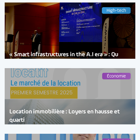
High-tech
« Smart infrastructures in the A.I era » : Qu
Économie
Location immobilière : Loyers en hausse et
quarti