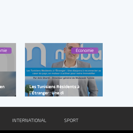
omie
Économie
 en
Les Tunisiens Résidents à
l’Étranger : Une di
INTERNATIONAL
SPORT