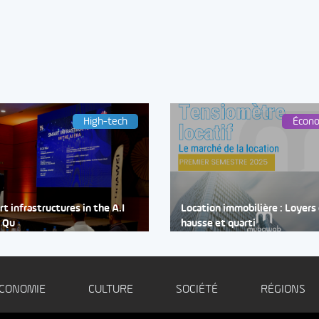
High-tech
Écon
t infrastructures in the A.I
Location immobilière : Loyers
: Qu
hausse et quarti
CONOMIE
CULTURE
SOCIÉTÉ
RÉGIONS