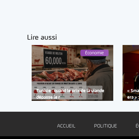
Lire aussi
Économie
Tunisie : quand le prix de la viande
« Smar
dépasse le r
era » 
ACCUEIL
POLITIQUE
É