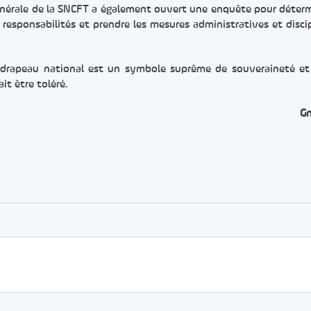
 générale de la SNCFT a également ouvert une enquête pour déterm
s responsabilités et prendre les mesures administratives et discip
e drapeau national est un symbole suprême de souveraineté et
t être toléré.
G
er
rtager