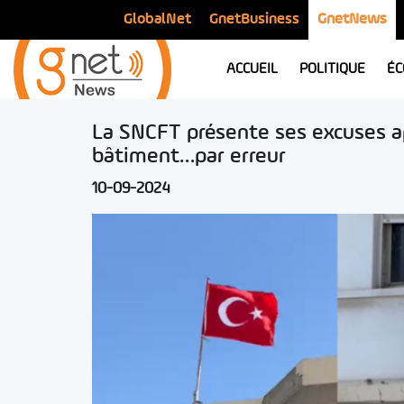
GlobalNet
GnetBusiness
GnetNews
ACCUEIL
POLITIQUE
ÉC
La SNCFT présente ses excuses ap
bâtiment…par erreur
10-09-2024