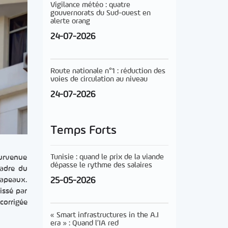
Vigilance météo : quatre
gouvernorats du Sud-ouest en
alerte orang
24-07-2026
Route nationale n°1 : réduction des
voies de circulation au niveau
24-07-2026
Temps Forts
Tunisie : quand le prix de la viande
survenue
dépasse le rythme des salaires
cadre du
25-05-2026
rapeaux.
issé par
corrigée
« Smart infrastructures in the A.I
era » : Quand l’IA red