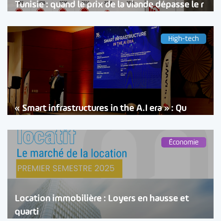
Tunisie : quand le prix de la viande dépasse le r
High-tech
« Smart infrastructures in the A.I era » : Qu
Économie
Location immobilière : Loyers en hausse et
quarti