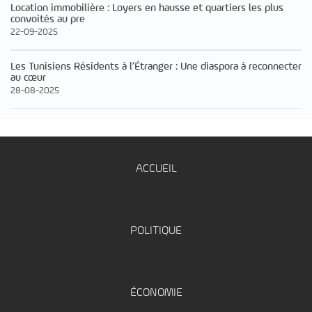
Location immobilière : Loyers en hausse et quartiers les plus
convoités au pre
22-09-2025
Les Tunisiens Résidents à l’Étranger : Une diaspora à reconnecter
au cœur
28-08-2025
ACCUEIL
POLITIQUE
ÉCONOMIE