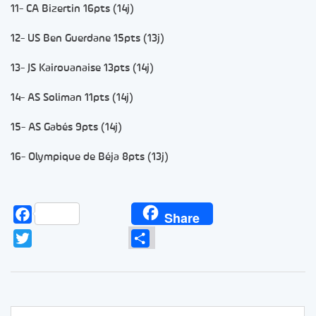
11- CA Bizertin 16pts (14j)
12- US Ben Guerdane 15pts (13j)
13- JS Kairouanaise 13pts (14j)
14- AS Soliman 11pts (14j)
15- AS Gabés 9pts (14j)
16- Olympique de Béja 8pts (13j)
Facebook
Share
Twitter
Partager