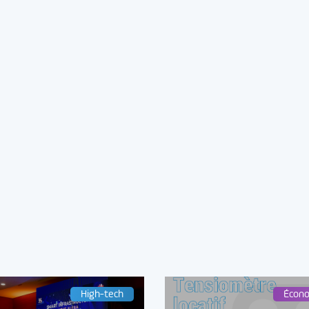
High-tech
Écon