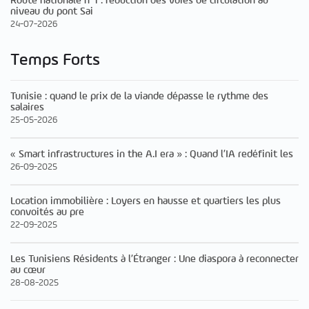
Route nationale n°1 : réduction des voies de circulation au
niveau du pont Sai
24-07-2026
Temps Forts
Tunisie : quand le prix de la viande dépasse le rythme des
salaires
25-05-2026
« Smart infrastructures in the A.I era » : Quand l’IA redéfinit les
26-09-2025
Location immobilière : Loyers en hausse et quartiers les plus
convoités au pre
22-09-2025
Les Tunisiens Résidents à l’Étranger : Une diaspora à reconnecter
au cœur
28-08-2025