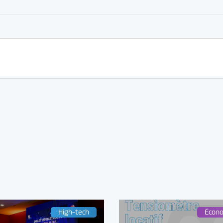
High-tech
Écon