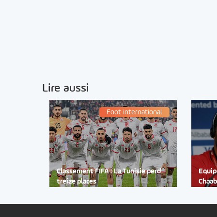
Lire aussi
Foot international
Classement FIFA : La Tunisie perd
Equip
treize places
Chaab