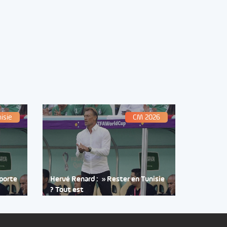
isie
CM 2026
 porte
Hervé Renard : » Rester en Tunisie
? Tout est