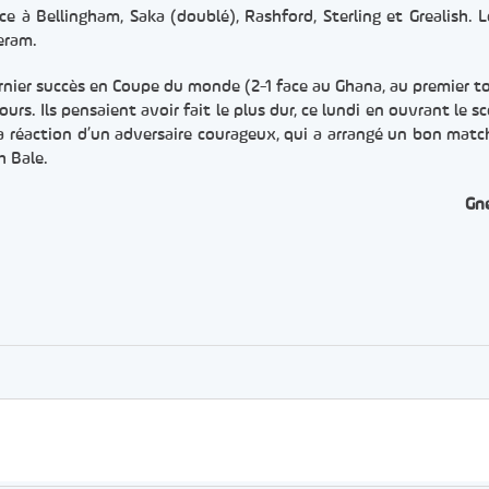
âce à Bellingham, Saka (doublé), Rashford, Sterling et Grealish. 
Teram.
rnier succès en Coupe du monde (2-1 face au Ghana, au premier tou
urs. Ils pensaient avoir fait le plus dur, ce lundi en ouvrant le s
la réaction d’un adversaire courageux, qui a arrangé un bon matc
h Bale.
Gn
er
rtager