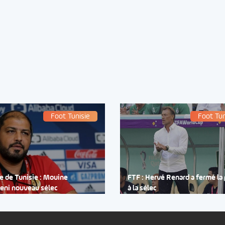
Foot Tunisie
Foot Tun
e de Tunisie : Mouine
FTF : Hervé Renard a fermé la
eni nouveau sélec
à la sélec