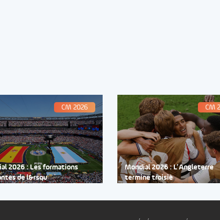
CM 2026
CM 
al 2026 : Les formations
Mondial 2026 : L’Angleterre
antes de l&rsqu
termine troisiè