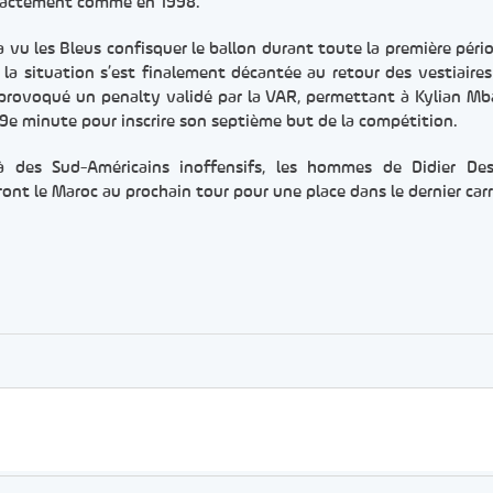
 exactement comme en 1998.
a vu les Bleus confisquer le ballon durant toute la première péri
, la situation s’est finalement décantée au retour des vestiaires
a provoqué un penalty validé par la VAR, permettant à Kylian M
 69e minute pour inscrire son septième but de la compétition.
à des Sud-Américains inoffensifs, les hommes de Didier De
ont le Maroc au prochain tour pour une place dans le dernier carr
er
rtager