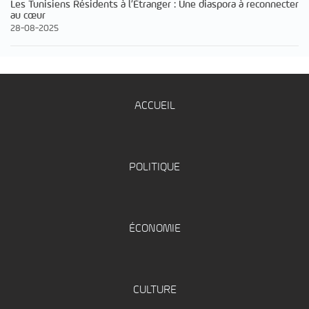
Les Tunisiens Résidents à l’Étranger : Une diaspora à reconnecter
au cœur
28-08-2025
ACCUEIL
POLITIQUE
ÉCONOMIE
CULTURE