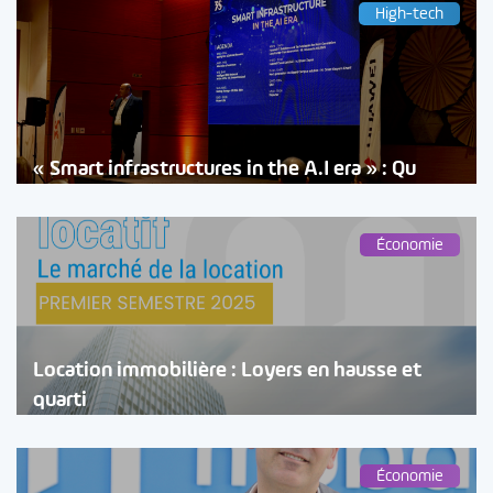
High-tech
« Smart infrastructures in the A.I era » : Qu
Économie
Location immobilière : Loyers en hausse et
quarti
Économie