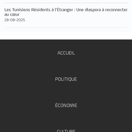
Les Tunisiens Résidents à l’Étranger : Une diaspora à reconnecter
au cœur
28-08-2025
ACCUEIL
POLITIQUE
ÉCONOMIE
CULTURE