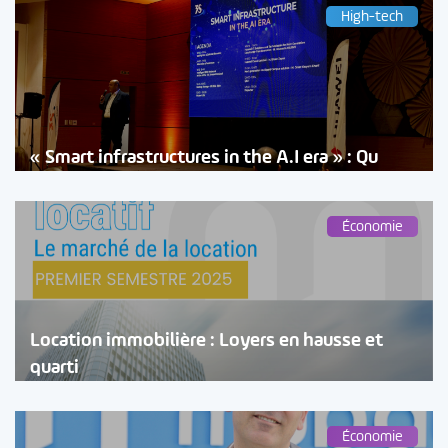
High-tech
« Smart infrastructures in the A.I era » : Qu
Économie
Location immobilière : Loyers en hausse et
quarti
Économie