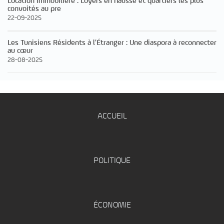
Location immobilière : Loyers en hausse et quartiers les plus
convoités au pre
22-09-2025
Les Tunisiens Résidents à l’Étranger : Une diaspora à reconnecter
au cœur
28-08-2025
ACCUEIL
POLITIQUE
ÉCONOMIE