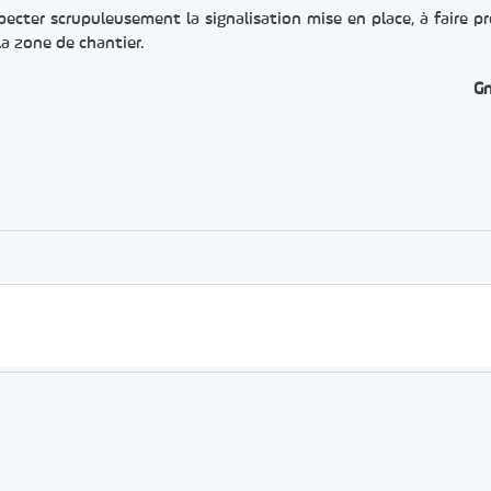
pecter scrupuleusement la signalisation mise en place, à faire p
la zone de chantier.
G
er
rtager