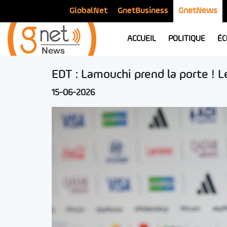
GlobalNet
GnetBusiness
GnetNews
ACCUEIL
POLITIQUE
ÉC
EDT : Lamouchi prend la porte ! 
15-06-2026