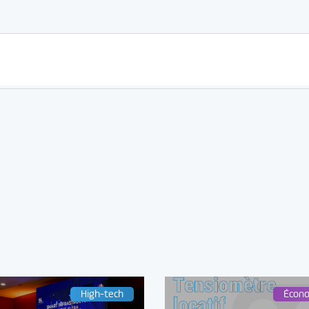
High-tech
Écon